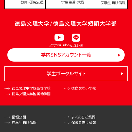
教育・研究支援
学生生活・就職
受験生向け情報
徳島文理大学/徳島文理大学短期大学部
公式YouTube
公式LINE
学内SNSアカウント一覧
学生ポータルサイト
徳島文理中学校
高等学校
徳島文理小学校
徳島文理大学
附属幼稚園
情報公開
よくあるご質問
在学生向け情報
保護者向け情報