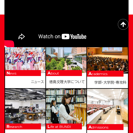
TOKUSHIMA BUNRI UNIVERSITY
News
About
Academics
ニュース
徳島文理大学について
学部・大学院・専攻科
Research
Life at BUNRI
Admissions