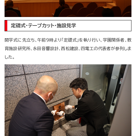
定礎式・テープカット・施設見学
開学式に先立ち、午前9時より「定礎式」を執り行い、学園関係者、教
育施設研究所、永田音響設計、西松建設、四電工の代表者が参列しま
した。