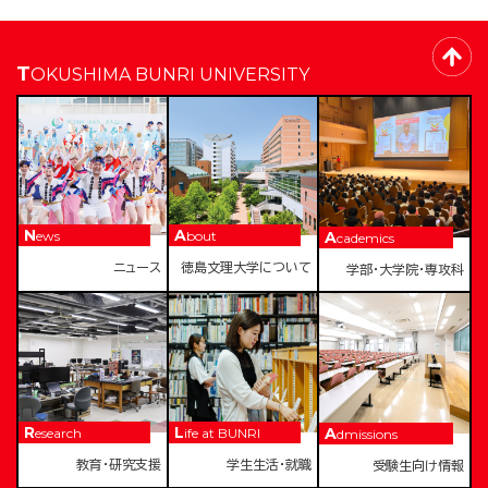
TOKUSHIMA BUNRI UNIVERSITY
News
About
Academics
ニュース
徳島文理大学について
学部・大学院・専攻科
Research
Life at BUNRI
Admissions
教育・研究支援
学生生活・就職
受験生向け情報