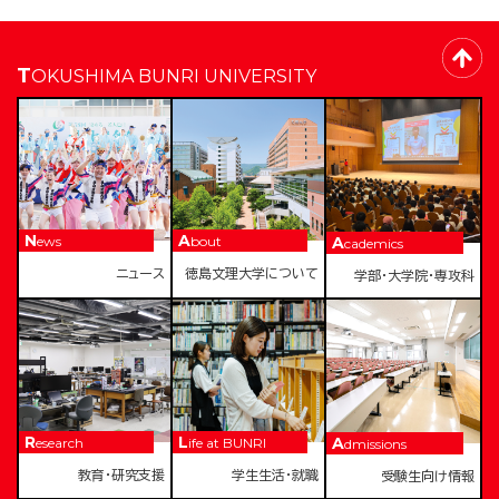
TOKUSHIMA BUNRI UNIVERSITY
News
About
Academics
ニュース
徳島文理大学について
学部・大学院・専攻科
Research
Life at BUNRI
Admissions
教育・研究支援
学生生活・就職
受験生向け情報