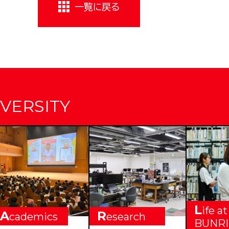
一覧に戻る
VERSITY
L
ife at
A
R
cademics
esearch
BUNRI