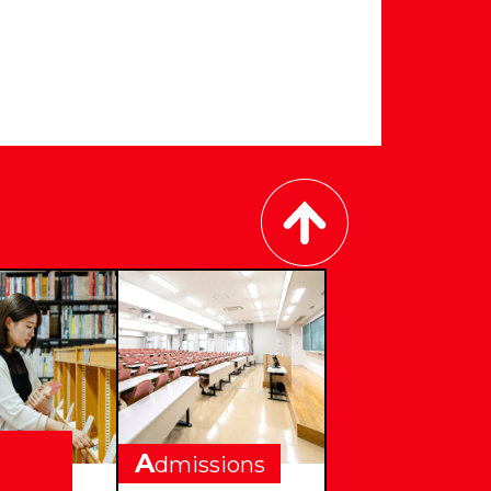
A
dmissions