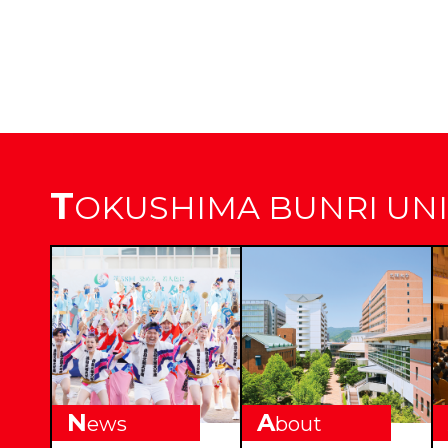
T
OKUSHIMA BUNRI UNI
N
A
ews
bout