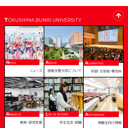
TOKUSHIMA BUNRI UNIVERSITY
News
About
Academics
ニュース
徳島文理大学について
学部・大学院・専攻科
Research
Life at BUNRI
Admissions
教育・研究支援
学生生活・就職
受験生向け情報