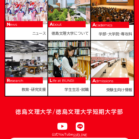
News
About
Academics
ニュース
徳島文理大学について
学部・大学院・専攻科
Research
Life at BUNRI
Admissions
教育・研究支援
学生生活・就職
受験生向け情報
徳島文理大学/徳島文理大学短期大学部
公式YouTube
公式LINE