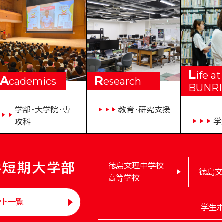
L
ife at
A
R
cademics
esearch
BUNRI
学部・大学院・専
教育・研究支援
学
攻科
学短期大学部
徳島文理中学校
徳島
高等学校
ント一覧
学生