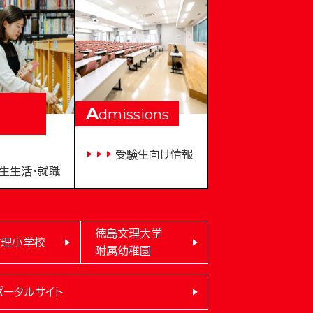
A
dmissions
受験生向け情報
生生活・就職
徳島文理大学
文理小学校
附属幼稚園
ポータルサイト