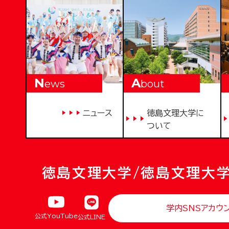
N
A
ews
bout
ニュース
徳島文理大学に
ついて
徳島文理大学/徳島文理大
学内SNSアカウ
公式YouTube
公式LINE