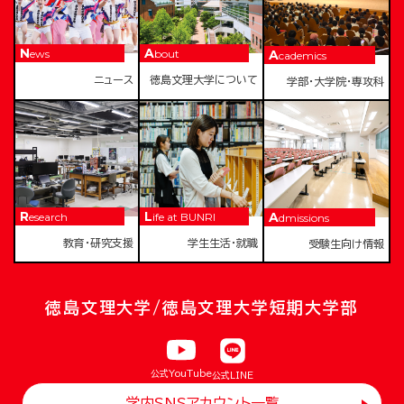
News
About
Academics
ニュース
徳島文理大学について
学部・大学院・専攻科
Research
Life at BUNRI
Admissions
教育・研究支援
学生生活・就職
受験生向け情報
徳島文理大学/徳島文理大学短期大学部
公式YouTube
公式LINE
学内SNSアカウント一覧