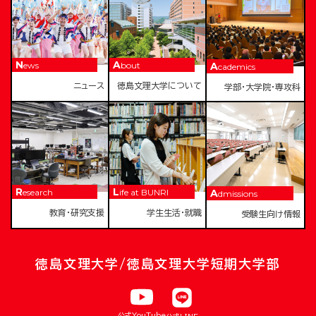
News
About
Academics
ニュース
徳島文理大学について
学部・大学院・専攻科
Research
Life at BUNRI
Admissions
教育・研究支援
学生生活・就職
受験生向け情報
徳島文理大学/徳島文理大学短期大学部
公式YouTube