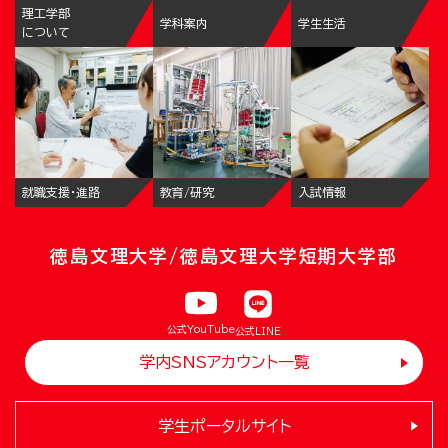
理工学部
学科案内
学生生活
について
就職支援・進路
教育/研究
入試情報
徳島文理大学/徳島文理大学短期大学部
公式YouTube
公式LINE
学内SNSアカウント一覧
学生ポータルサイト