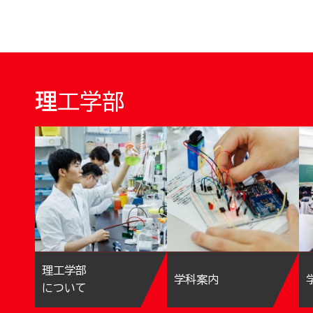
理工学部
理工学部
学科案内
について