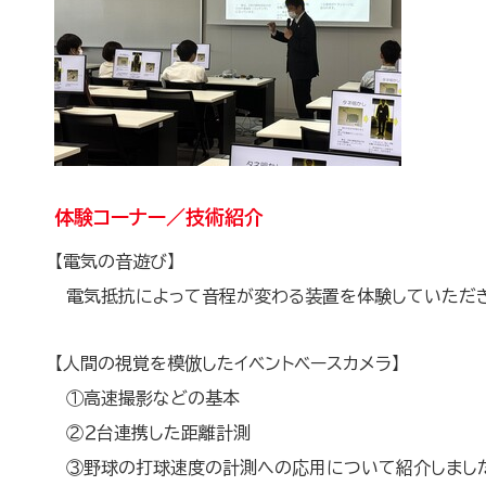
体験コーナー／技術紹介
【電気の音遊び】
電気抵抗によって音程が変わる装置を体験していただき
【人間の視覚を模倣したイベントベースカメラ】
①高速撮影などの基本
②２台連携した距離計測
③野球の打球速度の計測への応用について紹介しまし