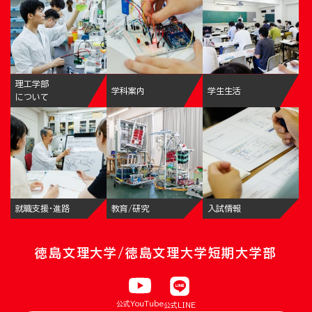
理工学部
学科案内
学生生活
について
就職支援・進路
教育/研究
入試情報
徳島文理大学/徳島文理大学短期大学部
公式YouTube
公式LINE