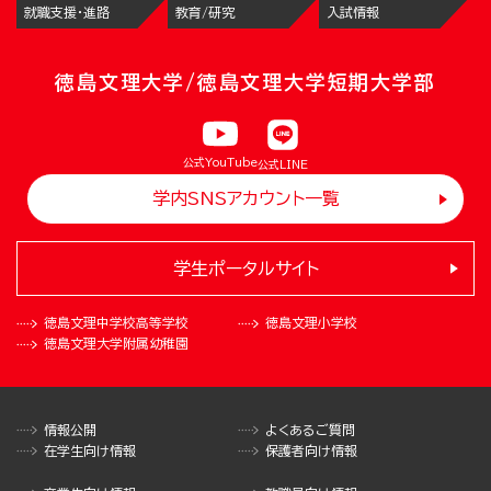
就職支援・進路
教育/研究
入試情報
徳島文理大学/徳島文理大学短期大学部
公式YouTube
公式LINE
学内SNSアカウント一覧
学生ポータルサイト
徳島文理中学校
高等学校
徳島文理小学校
徳島文理大学
附属幼稚園
情報公開
よくあるご質問
在学生向け情報
保護者向け情報