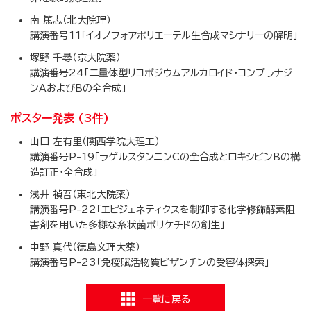
南 篤志（北大院理）
講演番号11「イオノフォアポリエーテル生合成マシナリーの解明」
塚野 千尋（京大院薬）
講演番号24「二量体型リコポジウムアルカロイド・コンプラナジ
ンAおよびBの全合成」
ポスター発表 (3件)
山口 左有里（関西学院大理工）
講演番号P-19「ラゲルスタンニンCの全合成とロキシビンBの構
造訂正・全合成」
浅井 禎吾（東北大院薬）
講演番号P-22「エピジェネティクスを制御する化学修飾酵素阻
害剤を用いた多様な糸状菌ポリケチドの創生」
中野 真代（徳島文理大薬）
講演番号P-23「免疫賦活物質ビザンチンの受容体探索」
一覧に戻る