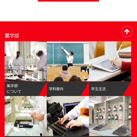
薬学部
薬学部
学科案内
学生生活
について