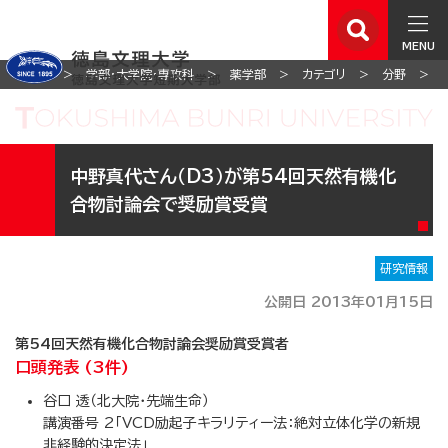
MENU
ホーム
学部・大学院・専攻科
薬学部
カテゴリ
分野
中野真代さん（D3）が第54回天然有機化
合物討論会で奨励賞受賞
研究情報
公開日 2013年01月15日
第54回天然有機化合物討論会奨励賞受賞者
口頭発表 (3件)
谷口 透（北大院・先端生命）
講演番号 2「VCD励起子キラリティー法：絶対立体化学の新規
非経験的決定法」