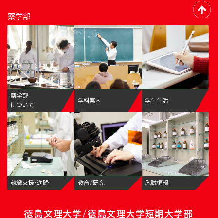
薬学部
薬学部
学科案内
学生生活
について
就職支援・進路
教育/研究
入試情報
徳島文理大学/徳島文理大学短期大学部