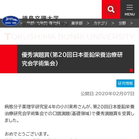
MENU
ホーム
学部・大学院・専攻科
薬学部
カテゴリ
分野
優秀演題賞(第２０回日本亜鉛栄養治療研
究会学術集会)
研究情報
公開日 2020年02月07日
病態分子薬理学研究室４年の小川実希さんが、第２０回日本亜鉛栄養
治療研究会学術集会での口頭演題（基礎領域）で優秀演題賞を受賞し
ました。
おめでとうございます。