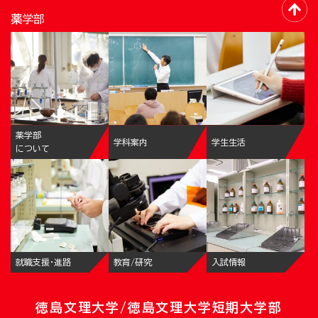
薬学部
薬学部
学科案内
学生生活
について
就職支援・進路
教育/研究
入試情報
徳島文理大学/徳島文理大学短期大学部