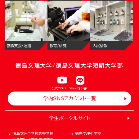
就職支援・進路
教育/研究
入試情報
徳島文理大学/徳島文理大学短期大学部
公式YouTube
公式LINE
学内SNSアカウント一覧
学生ポータルサイト
徳島文理中学校
高等学校
徳島文理小学校