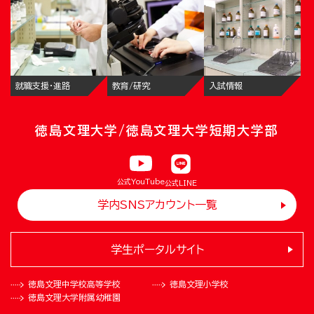
就職支援・進路
教育/研究
入試情報
徳島文理大学/徳島文理大学短期大学部
公式YouTube
公式LINE
学内SNSアカウント一覧
学生ポータルサイト
徳島文理中学校
高等学校
徳島文理小学校
徳島文理大学
附属幼稚園