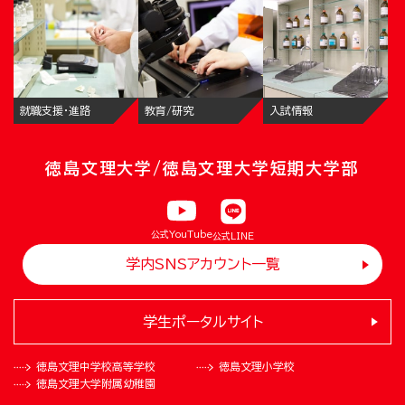
就職支援・進路
教育/研究
入試情報
徳島文理大学/徳島文理大学短期大学部
公式YouTube
公式LINE
学内SNSアカウント一覧
学生ポータルサイト
徳島文理中学校
高等学校
徳島文理小学校
徳島文理大学
附属幼稚園