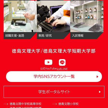
就職支援・進路
教育/研究
入試情報
徳島文理大学/徳島文理大学短期大学部
公式YouTube
公式LINE
学内SNSアカウント一覧
学生ポータルサイト
徳島文理中学校
高等学校
徳島文理小学校