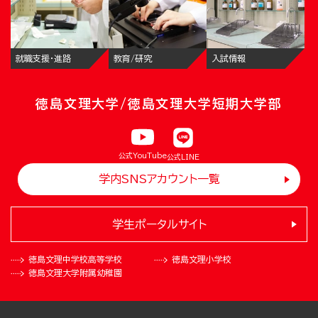
就職支援・進路
教育/研究
入試情報
徳島文理大学/徳島文理大学短期大学部
公式YouTube
公式LINE
学内SNSアカウント一覧
学生ポータルサイト
徳島文理中学校
高等学校
徳島文理小学校
徳島文理大学
附属幼稚園