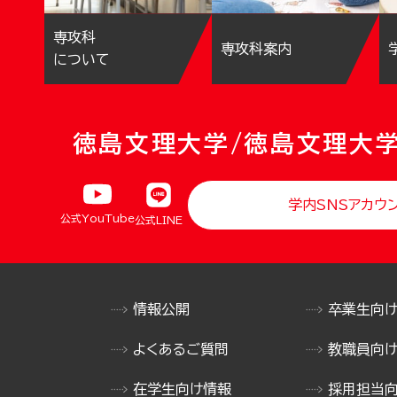
専攻科
専攻科案内
について
徳島文理大学/徳島文理大
学内SNSアカウ
公式YouTube
公式LINE
情報公開
卒業生向
よくあるご質問
教職員向
在学生向け情報
採用担当