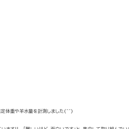
定体重や羊水量を計測しました(^^)
います‼ 「難しいけど、面白いです」と、集中して取り組んでい