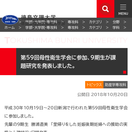
MENU
ホーム
学部・大学院・専攻科
専攻科
カテゴリ
分野
ホーム
学部・大学院・専攻科
専攻科
カテゴリ
学科
第59回母性衛生学会に参加、9期生が課
題研究を発表しました。
トピックス
助産学専攻科
公開日 2018年10月20日
平成30年10月19日～20日新潟で行われた第59回母性衛生学会
に参加しました。
先輩の9期生 勝浦直美 「里帰りをした妊娠後期妊婦への援助の実