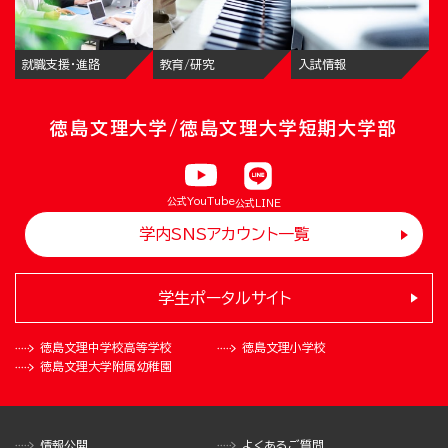
就職支援・進路
教育/研究
入試情報
徳島文理大学/徳島文理大学短期大学部
公式YouTube
公式LINE
学内SNSアカウント一覧
学生ポータルサイト
徳島文理中学校
高等学校
徳島文理小学校
徳島文理大学
附属幼稚園
情報公開
よくあるご質問