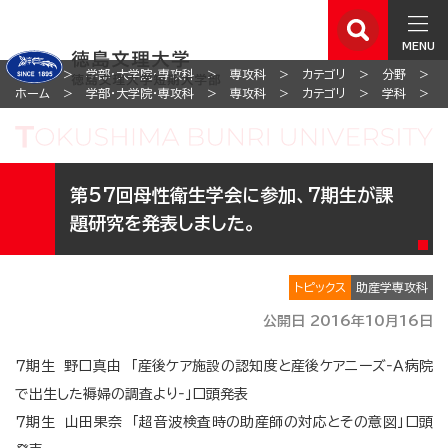
MENU
ホーム
学部・大学院・専攻科
専攻科
カテゴリ
分野
ホーム
学部・大学院・専攻科
専攻科
カテゴリ
学科
第57回母性衛生学会に参加、7期生が課
題研究を発表しました。
トピックス
助産学専攻科
公開日 2016年10月16日
７期生 野口真由 「産後ケア施設の認知度と産後ケアニーズ‐Ａ病院
で出生した褥婦の調査より‐」口頭発表
７期生 山田果奈 「超音波検査時の助産師の対応とその意図」口頭