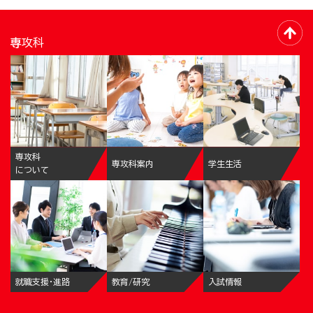
専攻科
専攻科
専攻科案内
学生生活
について
就職支援・進路
教育/研究
入試情報