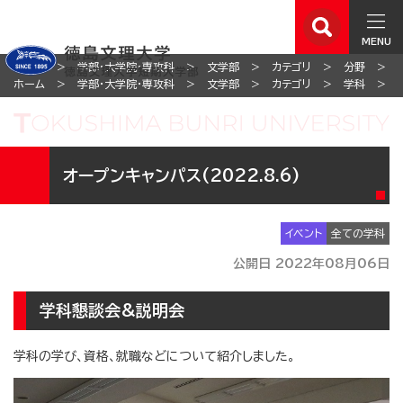
MENU
ホーム
学部・大学院・専攻科
文学部
カテゴリ
分野
ホーム
学部・大学院・専攻科
文学部
カテゴリ
学科
オープンキャンパス(2022.8.6)
イベント
全ての学科
公開日 2022年08月06日
学科懇談会&説明会
学科の学び、資格、就職などについて紹介しました。