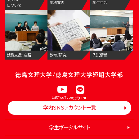
学科案内
学生生活
について
就職支援・進路
教育/研究
入試情報
徳島文理大学/徳島文理大学短期大学部
公式YouTube
公式LINE
学内SNSアカウント一覧
学生ポータルサイト