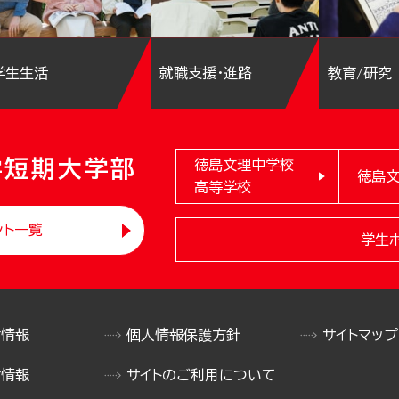
学生生活
就職支援・進路
教育/研究
学短期大学部
徳島文理中学校
徳島
高等学校
ント一覧
学生
け情報
個人情報保護方針
サイトマップ
け情報
サイトのご利用について