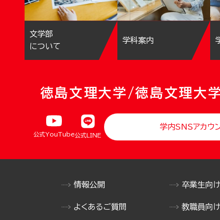
文学部
学科案内
について
徳島文理大学/徳島文理大
学内SNSアカウ
公式YouTube
公式LINE
情報公開
卒業生向
よくあるご質問
教職員向