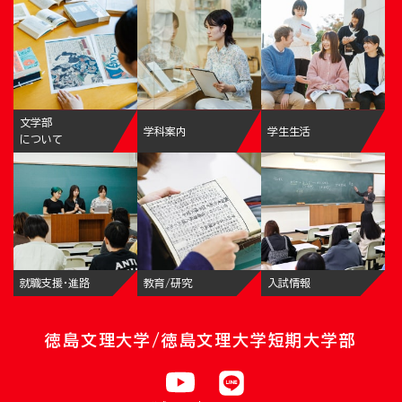
文学部
学科案内
学生生活
について
就職支援・進路
教育/研究
入試情報
徳島文理大学/徳島文理大学短期大学部