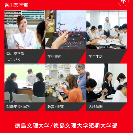
香川薬学部
香川薬学部
学科案内
学生生活
について
就職支援・進路
教育/研究
入試情報
徳島文理大学/徳島文理大学短期大学部