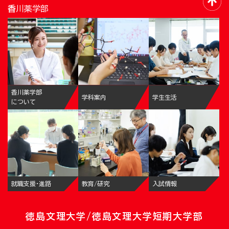
香川薬学部
香川薬学部
学科案内
学生生活
について
就職支援・進路
教育/研究
入試情報
徳島文理大学/徳島文理大学短期大学部