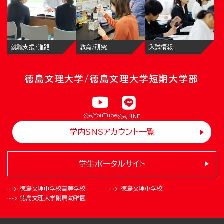
就職支援・進路
教育/研究
入試情報
徳島文理大学/徳島文理大学短期大学部
公式YouTube
公式LINE
学内SNSアカウント一覧
学生ポータルサイト
徳島文理中学校
高等学校
徳島文理小学校
徳島文理大学
附属幼稚園