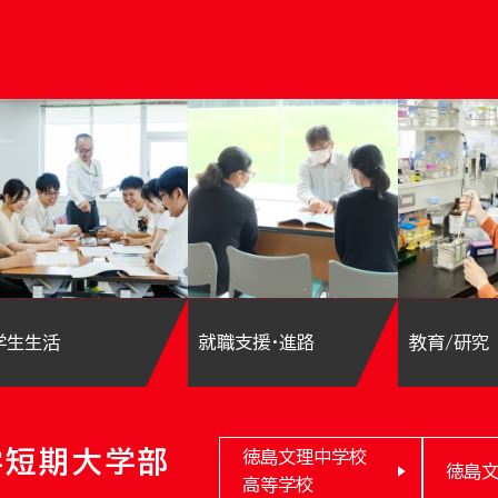
学生生活
就職支援・進路
教育/研究
学短期大学部
徳島文理中学校
徳島
高等学校