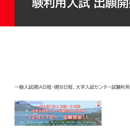
験利用入試 出願開
一般入試Ⅰ期A日程・Ⅰ期B日程、大学入試センター試験利