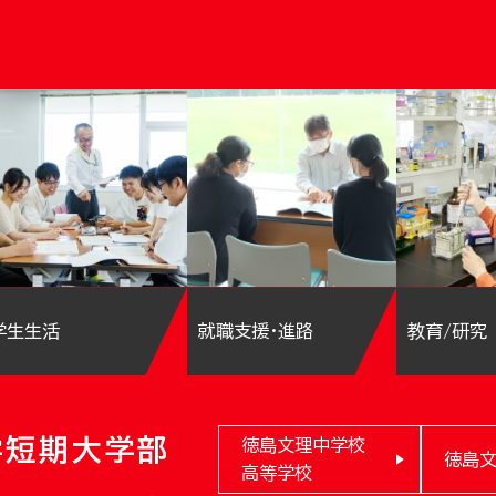
学生生活
就職支援・進路
教育/研究
学短期大学部
徳島文理中学校
徳島
高等学校