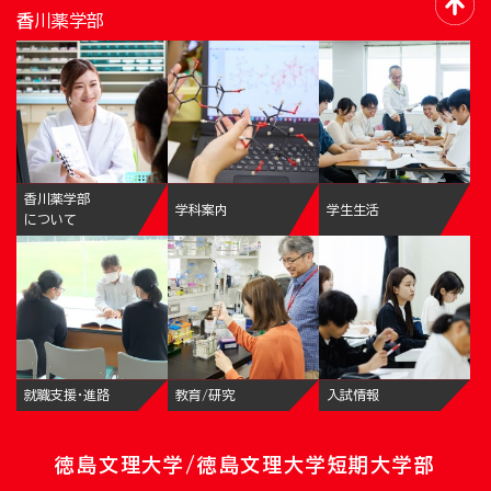
香川薬学部
香川薬学部
学科案内
学生生活
について
就職支援・進路
教育/研究
入試情報
徳島文理大学/徳島文理大学短期大学部