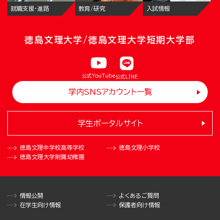
就職支援・進路
教育/研究
入試情報
徳島文理大学/徳島文理大学短期大学部
公式YouTube
公式LINE
学内SNSアカウント一覧
学生ポータルサイト
徳島文理中学校
高等学校
徳島文理小学校
徳島文理大学
附属幼稚園
情報公開
よくあるご質問
在学生向け情報
保護者向け情報