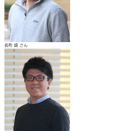
長町 諭 さん