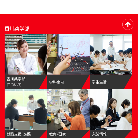
香川薬学部
香川薬学部
学科案内
学生生活
について
就職支援・進路
教育/研究
入試情報