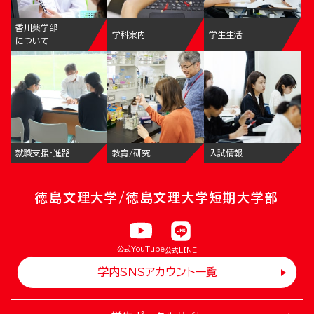
香川薬学部
学科案内
学生生活
について
就職支援・進路
教育/研究
入試情報
徳島文理大学/徳島文理大学短期大学部
公式YouTube
公式LINE
学内SNSアカウント一覧