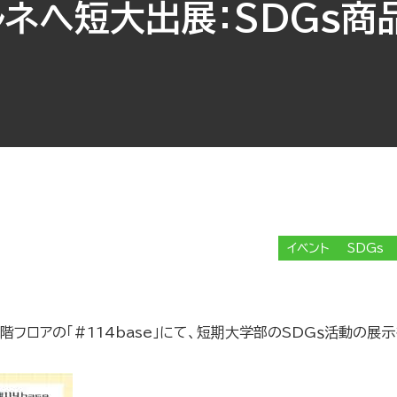
ルネへ短大出展：SDGs商
イベント
SDGs
フロアの「#114base」にて、短期大学部のSDGｓ活動の展