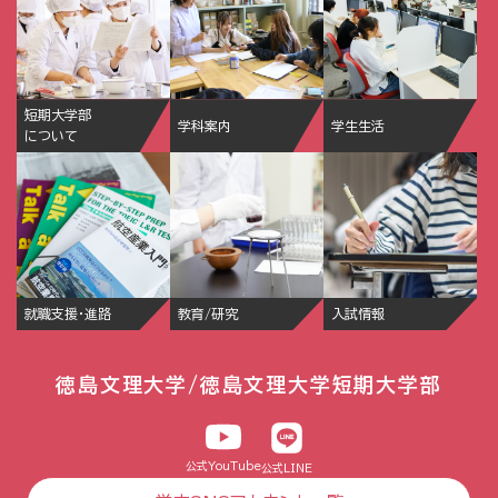
短期大学部
学科案内
学生生活
について
就職支援・進路
教育/研究
入試情報
徳島文理大学/徳島文理大学短期大学部
公式YouTube
公式LINE