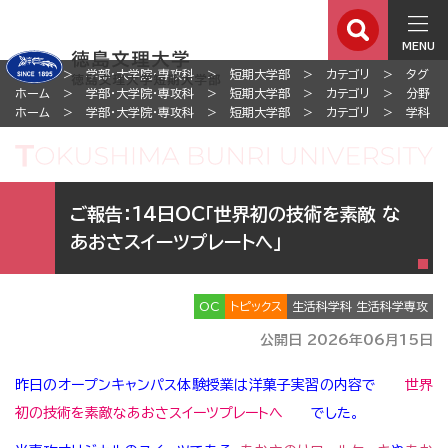
MENU
ホーム
学部・大学院・専攻科
短期大学部
カテゴリ
タグ
ホーム
学部・大学院・専攻科
短期大学部
カテゴリ
分野
ホーム
学部・大学院・専攻科
短期大学部
カテゴリ
学科
ご報告：14日OC「世界初の技術を素敵 な
あおさスイーツプレートへ」
OC
トピックス
生活科学科 生活科学専攻
公開日 2026年06月15日
昨日のオープンキャンパス体験授業は洋菓子実習の内容で
世界
初の技術を素敵なあおさスイーツプレートへ
でした。