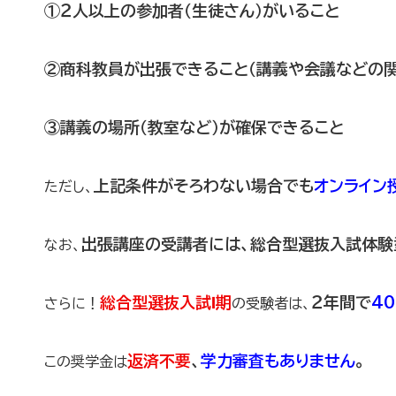
①２人以上の参加者（生徒さん）がいること
②商科教員が出張できること（講義や会議などの関
③講義の場所（教室など）が確保できること
上記条件がそろわない場合でも
オンライン
ただし、
出張講座の受講者には、総合型選抜入試体験
なお、
総合型選抜入試Ⅰ期
２年間で
4
さらに！
の受験者は、
返済不要
、
学力審査もありません
。
この奨学金は