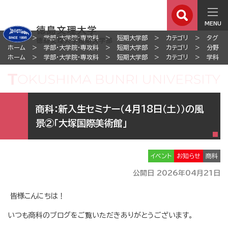
MENU
ホーム
学部・大学院・専攻科
短期大学部
カテゴリ
タグ
ホーム
学部・大学院・専攻科
短期大学部
カテゴリ
分野
ホーム
学部・大学院・専攻科
短期大学部
カテゴリ
学科
商科：新入生セミナー（4月18日（土））の風
景②「大塚国際美術館」
イベント
お知らせ
商科
公開日 2026年04月21日
皆様こんにちは！
いつも商科のブログをご覧いただきありがとうございます。