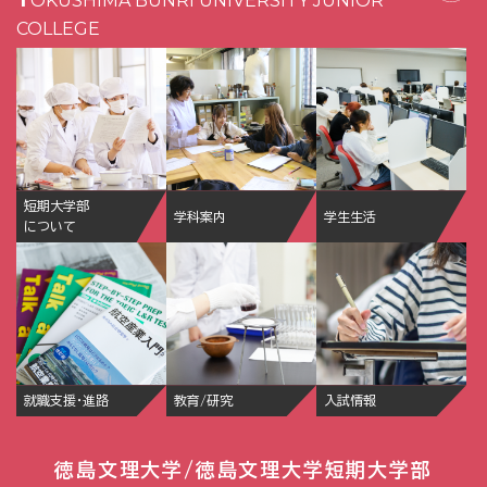
TOKUSHIMA BUNRI UNIVERSITY JUNIOR
COLLEGE
短期大学部
学科案内
学生生活
について
就職支援・進路
教育/研究
入試情報
徳島文理大学/徳島文理大学短期大学部