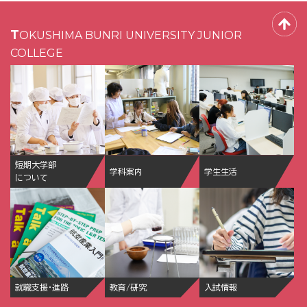
TOKUSHIMA BUNRI UNIVERSITY JUNIOR
COLLEGE
短期大学部
学科案内
学生生活
について
就職支援・進路
教育/研究
入試情報