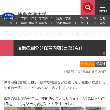
MENU
ホーム
学部・大学院・専攻科
短期大学部
カテゴリ
分野
ホーム
学部・大学院・専攻科
短期大学部
カテゴリ
学科
授業の紹介（「保育内容（言葉）A」）
トピックス
保育科
公開日 2026年04月20日
「絵本や物語などに親しみ，
先生や友達と心
保育内容（言葉）には、
を通わせる。」こともねらいに含まれています。
絵本の読み聞かせでは、技術的なことよりもまず、”
お気に入りの
1冊をこころを込めて読む
”ことを重視しました。