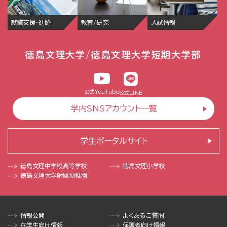
就職支援・進路
教育/研究
入試情報
徳島文理大学/徳島文理大学短期大学部
公式YouTube
公式LINE
学内SNSアカウント一覧
学生ポータルサイト
徳島文理中学校
高等学校
徳島文理小学校
徳島文理大学
附属幼稚園
情報公開
よくあるご質問
在学生向け情報
保護者向け情報