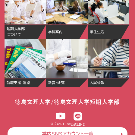
短期大学部
学科案内
学生生活
について
就職支援・進路
教育/研究
入試情報
徳島文理大学/徳島文理大学短期大学部
公式YouTube
公式LINE
学内SNSアカウント一覧