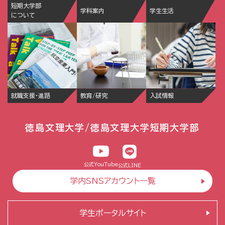
短期大学部
学科案内
学生生活
について
就職支援・進路
教育/研究
入試情報
徳島文理大学/徳島文理大学短期大学部
公式YouTube
公式LINE
学内SNSアカウント一覧
学生ポータルサイト