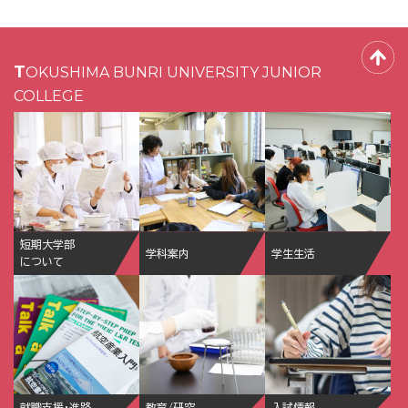
TOKUSHIMA BUNRI UNIVERSITY JUNIOR
COLLEGE
短期大学部
学科案内
学生生活
について
就職支援・進路
教育/研究
入試情報