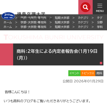
MENU
ホーム
学部・大学院・専攻科
短期大学部
カテゴリ
タグ
ホーム
学部・大学院・専攻科
短期大学部
カテゴリ
分野
ホーム
学部・大学院・専攻科
短期大学部
カテゴリ
学科
商科：２年生による内定者報告会（１月１９日
（月））
イベント
トピックス
商科
公開日 2026年01月29日
皆様こんにちは！
いつも商科のブログをご覧いただきありがとうございます。