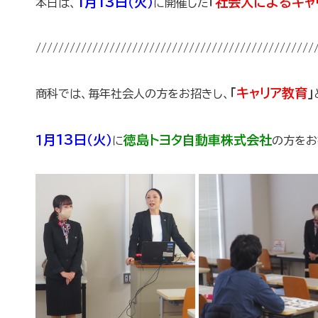
1
月13日（火）
「
社会人によるキャ
本日は、
に開催した
/////////////////////////////////////////////////
「
キャリア教育
」
商科では、毎年社会人の方をお招きし、
１月13日（火）
徳島トヨタ自動車株式会社
に
の方をお