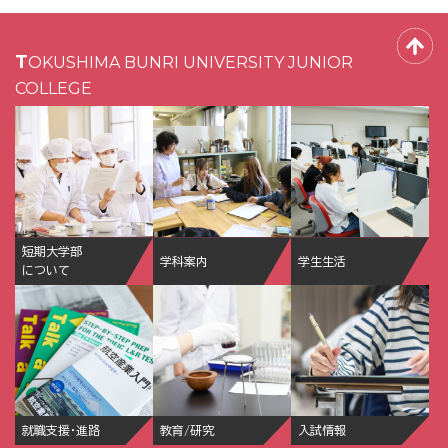
TOKUSHIMA BUNRI UNIVERSITY JUNIOR
COLLEGE
短期大学部
学科案内
学生生活
について
就職支援・進路
教育/研究
入試情報