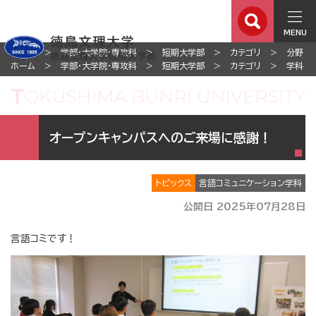
MENU
ホーム
学部・大学院・専攻科
短期大学部
カテゴリ
分野
ホーム
学部・大学院・専攻科
短期大学部
カテゴリ
学科
オープンキャンパスへのご来場に感謝！
トピックス
言語コミュニケーション学科
公開日 2025年07月28日
言語コミです！