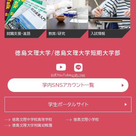
就職支援・進路
教育/研究
入試情報
徳島文理大学/徳島文理大学短期大学部
公式YouTube
公式LINE
学内SNSアカウント一覧
学生ポータルサイト
徳島文理中学校
高等学校
徳島文理小学校
徳島文理大学
附属幼稚園