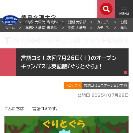
MENU
ホーム
学部・大学院・専攻科
短期大学部
カテゴリ
分野
ホーム
学部・大学院・専攻科
短期大学部
カテゴリ
学科
言語コミ！次回7月26日(土)のオープン
キャンパスは英語版『ぐりとぐら』！
トピックス
言語コミュニケーション学科
公開日 2025年07月22日
こんにちは！ 言語コミです。