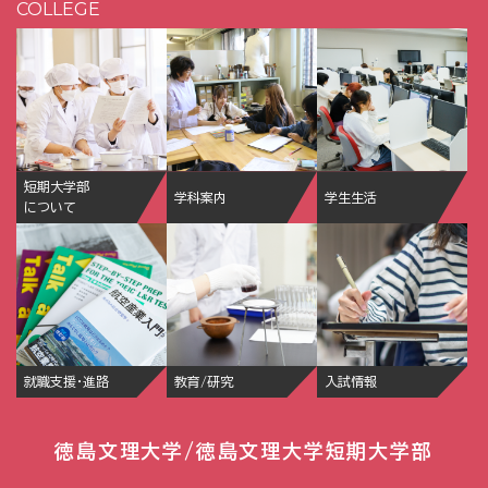
COLLEGE
短期大学部
学科案内
学生生活
について
就職支援・進路
教育/研究
入試情報
徳島文理大学/徳島文理大学短期大学部