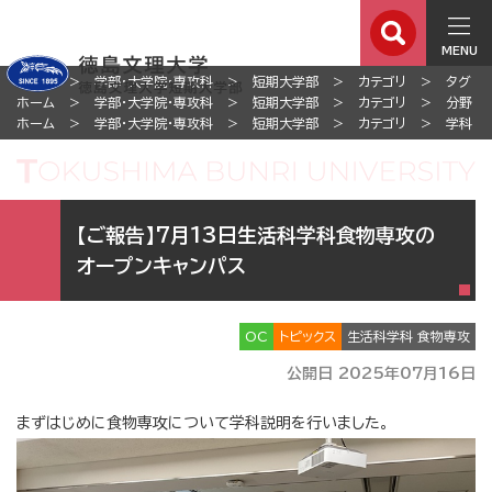
MENU
ホーム
学部・大学院・専攻科
短期大学部
カテゴリ
タグ
ホーム
学部・大学院・専攻科
短期大学部
カテゴリ
分野
ホーム
学部・大学院・専攻科
短期大学部
カテゴリ
学科
【ご報告】7月13日生活科学科食物専攻の
オープンキャンパス
OC
トピックス
生活科学科 食物専攻
公開日 2025年07月16日
まずはじめに食物専攻について学科説明を行いました。