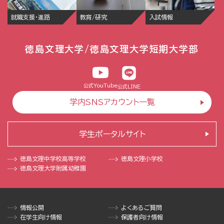
就職支援・進路
教育/研究
入試情報
徳島文理大学/徳島文理大学短期大学部
公式YouTube
公式LINE
学内SNSアカウント一覧
学生ポータルサイト
徳島文理中学校
高等学校
徳島文理小学校
徳島文理大学
附属幼稚園
情報公開
よくあるご質問
在学生向け情報
保護者向け情報