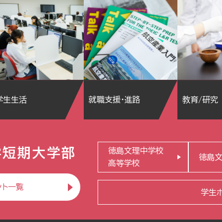
学生生活
就職支援・進路
教育/研究
学短期大学部
徳島文理中学校
徳島
高等学校
ント一覧
学生