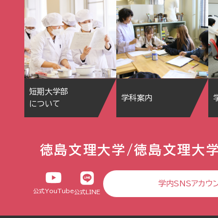
短期大学部
学科案内
について
徳島文理大学/徳島文理大
学内SNSアカウ
公式YouTube
公式LINE